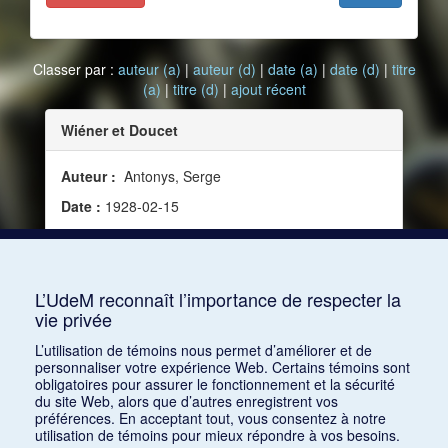
Classer par :
auteur (a)
|
auteur (d)
|
date (a)
|
date (d)
|
titre
(a)
|
titre (d)
|
ajout récent
Wiéner et Doucet
Auteur :
Antonys, Serge
Date :
1928-02-15
Source :
L’Action musicale, vol. 2, no 2 (15 février
1928)
Mots clés :
Définition
L’UdeM reconnaît l’importance de respecter la
vie privée
Consulter
L’utilisation de témoins nous permet d’améliorer et de
personnaliser votre expérience Web. Certains témoins sont
obligatoires pour assurer le fonctionnement et la sécurité
du site Web, alors que d’autres enregistrent vos
préférences. En acceptant tout, vous consentez à notre
utilisation de témoins pour mieux répondre à vos besoins.