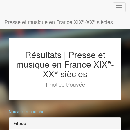
e
e
Presse et musique en France XIX
-XX
siècles
Résultats | Presse et
e
musique en France XIX
-
e
XX
siècles
1 notice trouvée
Nouvelle recherche
Filtres