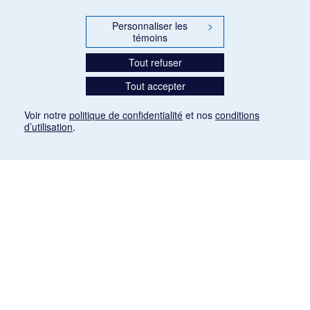
Personnaliser les
>
témoins
Tout refuser
Tout accepter
Voir notre
politique de confidentialité
et nos
conditions
d’utilisation
.
Mention légale
Les articles de presse reproduits dans la banque de données sont libres de droits. Leur
diffusion dans la banque de données est non commerciale et respecte les critères
d'utilisation équitable aux fins de recherche ainsi qu'établie par la Loi sur le droit d'auteur
du Canada (L.R.C. (1985), ch. C-42:
http://laws-lois.justice.gc.ca/fra/lois/C-42/page-
9.html#h-26
). Les PDF des articles des revues suivantes ont été téléchargés (sauf
quelques exceptions) de Gallica: Le Ménestrel, La Musique pendant la guerre, La Tribune
de Saint-Gervais, Le Mercure de France, La Revue politique et littéraire «Revue bleue».