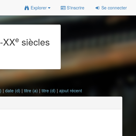
Explorer
S'inscrire
Se connecter
e
e
-XX
siècles
)
|
date (d)
|
titre (a)
|
titre (d)
|
ajout récent