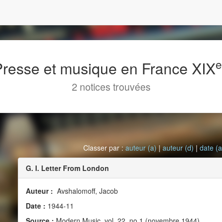
 Presse et musique en France XIX
2 notices trouvées
Classer par :
auteur (a)
|
auteur (d)
|
date (a
G. I. Letter From London
Auteur :
Avshalomoff, Jacob
Date :
1944-11
Source :
Modern Music, vol. 22, no 1 (novembre 1944)