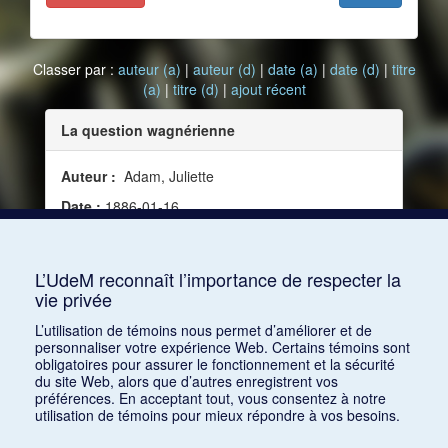
Classer par :
auteur (a)
|
auteur (d)
|
date (a)
|
date (d)
|
titre
(a)
|
titre (d)
|
ajout récent
La question wagnérienne
Auteur :
Adam, Juliette
Date :
1886-01-16
Source :
L'Écho de Paris, no 675 (16 janvier 1886)
Mots clés :
Critique, France, XIXe siècle
L’UdeM reconnaît l’importance de respecter la
vie privée
Consulter
L’utilisation de témoins nous permet d’améliorer et de
personnaliser votre expérience Web. Certains témoins sont
obligatoires pour assurer le fonctionnement et la sécurité
du site Web, alors que d’autres enregistrent vos
préférences. En acceptant tout, vous consentez à notre
utilisation de témoins pour mieux répondre à vos besoins.