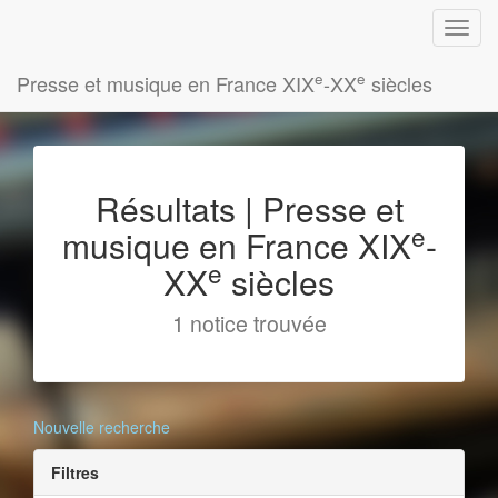
e
e
Presse et musique en France XIX
-XX
siècles
Résultats | Presse et
e
musique en France XIX
-
e
XX
siècles
1 notice trouvée
Nouvelle recherche
Filtres