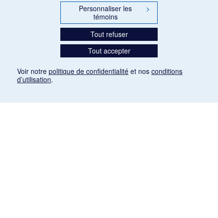
Personnaliser les
>
témoins
Tout refuser
Tout accepter
Voir notre
politique de confidentialité
et nos
conditions
d’utilisation
.
Mention légale
Les articles de presse reproduits dans la banque de données sont libres de droits. Leur
diffusion dans la banque de données est non commerciale et respecte les critères
d'utilisation équitable aux fins de recherche ainsi qu'établie par la Loi sur le droit d'auteur
du Canada (L.R.C. (1985), ch. C-42:
http://laws-lois.justice.gc.ca/fra/lois/C-42/page-
9.html#h-26
). Les PDF des articles des revues suivantes ont été téléchargés (sauf
quelques exceptions) de Gallica: Le Ménestrel, La Musique pendant la guerre, La Tribune
de Saint-Gervais, Le Mercure de France, La Revue politique et littéraire «Revue bleue».