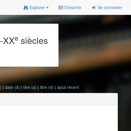
Explorer
S'inscrire
Se connecter
e
e
-XX
siècles
)
|
date (d)
|
titre (a)
|
titre (d)
|
ajout récent