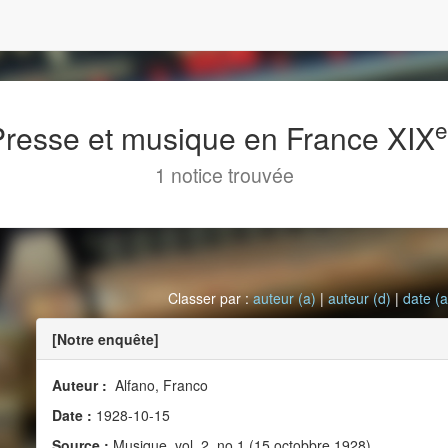
 Presse et musique en France XIX
1 notice trouvée
Classer par :
auteur (a)
|
auteur (d)
|
date (a
[Notre enquête]
Auteur :
Alfano, Franco
Date :
1928-10-15
Source :
Musique, vol. 2, no 1 (15 octobbre 1928)