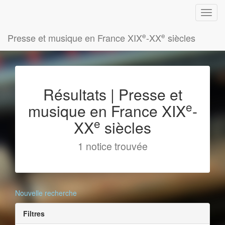
e
e
Presse et musique en France XIX
-XX
siècles
Résultats | Presse et
e
musique en France XIX
-
e
XX
siècles
1 notice trouvée
Nouvelle recherche
Filtres