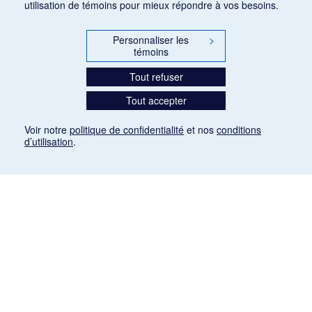
utilisation de témoins pour mieux répondre à vos besoins.
Personnaliser les
>
témoins
Tout refuser
Tout accepter
Voir notre
politique de confidentialité
et nos
conditions
d’utilisation
.
Mention légale
Les articles de presse reproduits dans la banque de données sont libres de droits. Leur
diffusion dans la banque de données est non commerciale et respecte les critères
d'utilisation équitable aux fins de recherche ainsi qu'établie par la Loi sur le droit d'auteur
du Canada (L.R.C. (1985), ch. C-42:
http://laws-lois.justice.gc.ca/fra/lois/C-42/page-
9.html#h-26
). Les PDF des articles des revues suivantes ont été téléchargés (sauf