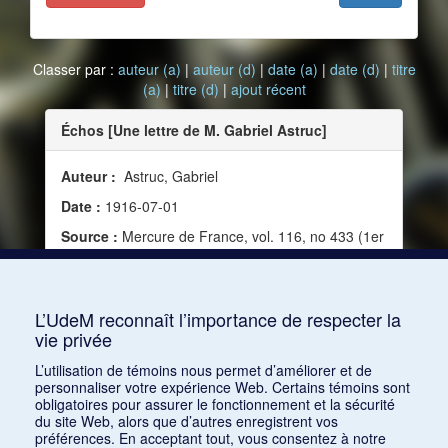
Classer par :
auteur (a)
|
auteur (d)
|
date (a)
|
date (d)
|
titre
(a)
|
titre (d)
|
ajout récent
Échos [Une lettre de M. Gabriel Astruc]
Auteur :
Astruc, Gabriel
Date :
1916-07-01
Source :
Mercure de France, vol. 116, no 433 (1er
juillet 1916)
Mots clés :
Artiste, Nationalisme, Juif, Économie,
Guerre, Financement
L’UdeM reconnaît l’importance de respecter la
vie privée
Consulter
L’utilisation de témoins nous permet d’améliorer et de
personnaliser votre expérience Web. Certains témoins sont
obligatoires pour assurer le fonctionnement et la sécurité
du site Web, alors que d’autres enregistrent vos
préférences. En acceptant tout, vous consentez à notre