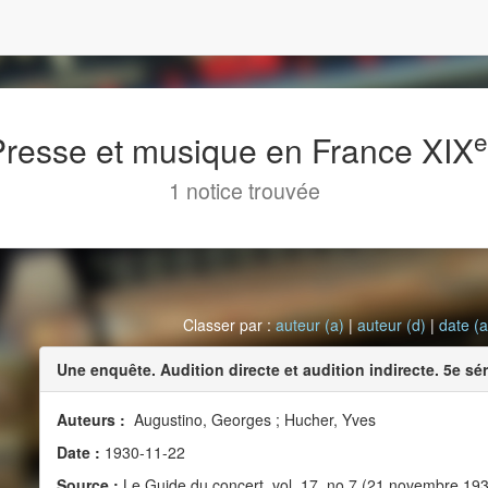
 Presse et musique en France XIX
1 notice trouvée
Classer par :
auteur (a)
|
auteur (d)
|
date (a
Une enquête. Audition directe et audition indirecte. 5e sé
Auteurs :
Augustino, Georges ; Hucher, Yves
Date :
1930-11-22
Source :
Le Guide du concert, vol. 17, no 7 (21 novembre 19