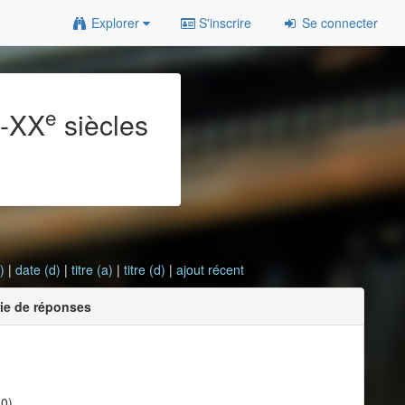
Explorer
S'inscrire
Se connecter
e
e
-XX
siècles
)
|
date (d)
|
titre (a)
|
titre (d)
|
ajout récent
rie de réponses
30)