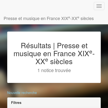
e
e
Presse et musique en France XIX
-XX
siècles
Résultats | Presse et
e
musique en France XIX
-
e
XX
siècles
1 notice trouvée
Nouvelle recherche
Filtres