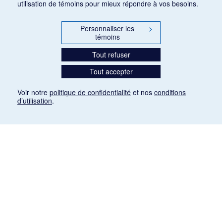
utilisation de témoins pour mieux répondre à vos besoins.
Personnaliser les
>
témoins
Tout refuser
Tout accepter
Voir notre
politique de confidentialité
et nos
conditions
d’utilisation
.
Mention légale
Les articles de presse reproduits dans la banque de données sont libres de droits. Leur
diffusion dans la banque de données est non commerciale et respecte les critères
d'utilisation équitable aux fins de recherche ainsi qu'établie par la Loi sur le droit d'auteur
du Canada (L.R.C. (1985), ch. C-42:
http://laws-lois.justice.gc.ca/fra/lois/C-42/page-
9.html#h-26
). Les PDF des articles des revues suivantes ont été téléchargés (sauf