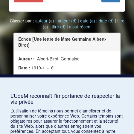
Classer par :
auteur (a)
|
auteur (d)
|
date (a)
|
date (d)
|
titre
(a)
|
titre (d)
|
ajout récent
Échos [Une lettre de Mme Germaine Albert-
Birot]
Auteur :
Albert-Birot, Germaine
Date :
1919-11-16
Source :
Mercure de France, vol. 136, no 514 (16
novembre 1919)
Mots clés :
Artiste
L’UdeM reconnaît l’importance de respecter la
vie privée
Consulter
L’utilisation de témoins nous permet d’améliorer et de
personnaliser votre expérience Web. Certains témoins sont
obligatoires pour assurer le fonctionnement et la sécurité
du site Web, alors que d’autres enregistrent vos
préférences. En acceptant tout, vous consentez à notre