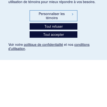
utilisation de témoins pour mieux répondre à vos besoins.
Personnaliser les
>
témoins
Tout refuser
Tout accepter
Voir notre
politique de confidentialité
et nos
conditions
d’utilisation
.
Mention légale
Les articles de presse reproduits dans la banque de données sont libres de droits. Leur
diffusion dans la banque de données est non commerciale et respecte les critères
d'utilisation équitable aux fins de recherche ainsi qu'établie par la Loi sur le droit d'auteur
du Canada (L.R.C. (1985), ch. C-42:
http://laws-lois.justice.gc.ca/fra/lois/C-42/page-
9.html#h-26
). Les PDF des articles des revues suivantes ont été téléchargés (sauf