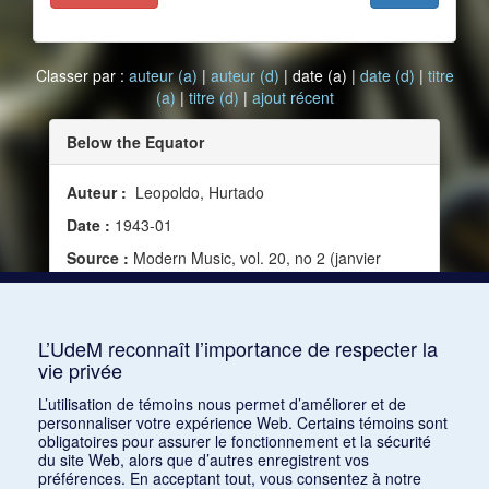
Classer par :
auteur (a)
|
auteur (d)
| date (a) |
date (d)
|
titre
(a)
|
titre (d)
|
ajout récent
Below the Equator
Auteur :
Leopoldo, Hurtado
Date :
1943-01
Source :
Modern Music, vol. 20, no 2 (janvier
1943)
Mots clés :
États-Unis, Musique de chambre,
Ballet, Opéra, Musique moderne, Argentine
L’UdeM reconnaît l’importance de respecter la
vie privée
Consulter
L’utilisation de témoins nous permet d’améliorer et de
personnaliser votre expérience Web. Certains témoins sont
obligatoires pour assurer le fonctionnement et la sécurité
du site Web, alors que d’autres enregistrent vos
préférences. En acceptant tout, vous consentez à notre