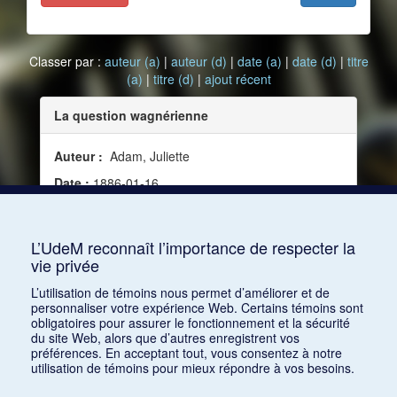
Classer par :
auteur (a)
|
auteur (d)
|
date (a)
|
date (d)
|
titre
(a)
|
titre (d)
|
ajout récent
La question wagnérienne
Auteur :
Adam, Juliette
Date :
1886-01-16
Source :
L'Écho de Paris, no 675 (16 janvier 1886)
Mots clés :
Critique, France, XIXe siècle
L’UdeM reconnaît l’importance de respecter la
vie privée
Consulter
L’utilisation de témoins nous permet d’améliorer et de
personnaliser votre expérience Web. Certains témoins sont
obligatoires pour assurer le fonctionnement et la sécurité
du site Web, alors que d’autres enregistrent vos
préférences. En acceptant tout, vous consentez à notre
utilisation de témoins pour mieux répondre à vos besoins.