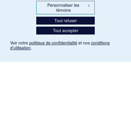
Personnaliser les
>
témoins
Tout refuser
Tout accepter
Voir notre
politique de confidentialité
et nos
conditions
d’utilisation
.
Mention légale
Les articles de presse reproduits dans la banque de données sont libres de droits. Leur
diffusion dans la banque de données est non commerciale et respecte les critères
d'utilisation équitable aux fins de recherche ainsi qu'établie par la Loi sur le droit d'auteur
du Canada (L.R.C. (1985), ch. C-42:
http://laws-lois.justice.gc.ca/fra/lois/C-42/page-
9.html#h-26
). Les PDF des articles des revues suivantes ont été téléchargés (sauf
quelques exceptions) de Gallica: Le Ménestrel, La Musique pendant la guerre, La Tribune
de Saint-Gervais, Le Mercure de France, La Revue politique et littéraire «Revue bleue».