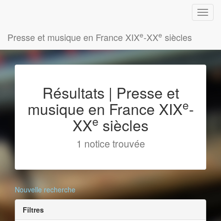
e
e
Presse et musique en France XIX
-XX
siècles
Résultats | Presse et
e
musique en France XIX
-
e
XX
siècles
1 notice trouvée
Nouvelle recherche
Filtres