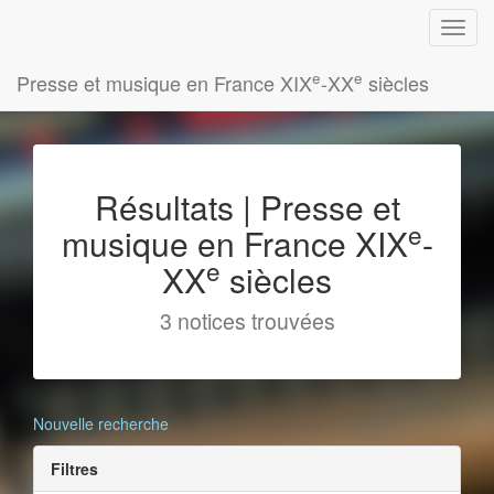
e
e
Presse et musique en France XIX
-XX
siècles
Résultats | Presse et
e
musique en France XIX
-
e
XX
siècles
3 notices trouvées
Nouvelle recherche
Filtres