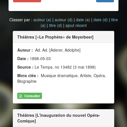
Classer par :
auteur (a)
|
auteur (d)
|
date (a)
|
date (d)
|
titre
(a)
|
titre (d)
|
ajout récent
Théâtres [«Le Prophète» de Meyerbeer]
Auteur :
Ad. Ad. [Aderer, Adolphe]
Date :
1898-05-03
Source :
Le Temps, no 13482 (3 mai 1898)
Mots clés :
Musique dramatique, Artiste, Opéra,
Biographie
Consulter
Théâtres [L'inauguration du nouvel Opéra-
Comique]