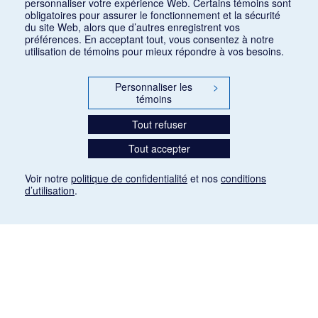
personnaliser votre expérience Web. Certains témoins sont
obligatoires pour assurer le fonctionnement et la sécurité
du site Web, alors que d’autres enregistrent vos
préférences. En acceptant tout, vous consentez à notre
utilisation de témoins pour mieux répondre à vos besoins.
Personnaliser les
>
témoins
Tout refuser
Tout accepter
Voir notre
politique de confidentialité
et nos
conditions
d’utilisation
.
Mention légale
Les articles de presse reproduits dans la banque de données sont libres de droits. Leur