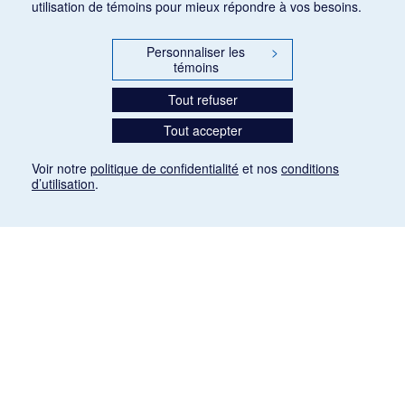
utilisation de témoins pour mieux répondre à vos besoins.
Personnaliser les
>
témoins
Tout refuser
Tout accepter
Voir notre
politique de confidentialité
et nos
conditions
d’utilisation
.
Mention légale
Les articles de presse reproduits dans la banque de données sont libres de droits. Leur
diffusion dans la banque de données est non commerciale et respecte les critères
d'utilisation équitable aux fins de recherche ainsi qu'établie par la Loi sur le droit d'auteur
du Canada (L.R.C. (1985), ch. C-42:
http://laws-lois.justice.gc.ca/fra/lois/C-42/page-
9.html#h-26
). Les PDF des articles des revues suivantes ont été téléchargés (sauf