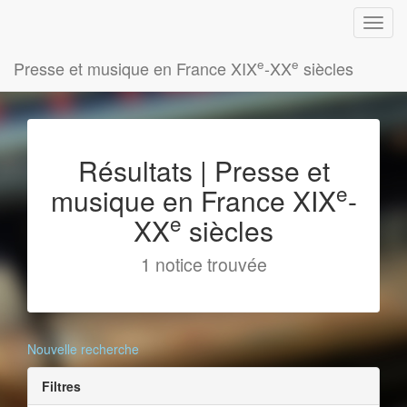
e
e
Presse et musique en France XIX
-XX
siècles
Résultats | Presse et
e
musique en France XIX
-
e
XX
siècles
1 notice trouvée
Nouvelle recherche
Filtres