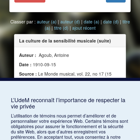
Classer par :
auteur (a)
|
auteur (d)
|
date (a)
|
date (d)
|
titre
(a)
|
titre (d)
|
ajout récent
La culture de la sensibilité musicale (suite)
Auteur :
Agoub, Antoine
Date :
1910-09-15
Source :
Le Monde musical, vol. 22, no 17 (15
septembre 1910)
Mots clés :
Sensibilité, Éducation, Pédagogie,
Enfant
L’UdeM reconnaît l’importance de respecter la
vie privée
Consulter
L’utilisation de témoins nous permet d’améliorer et de
personnaliser votre expérience Web. Certains témoins sont
obligatoires pour assurer le fonctionnement et la sécurité
du site Web, alors que d’autres enregistrent vos
préférences. En acceptant tout, vous consentez à notre