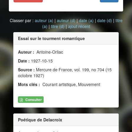
Classer par :
auteur (a)
|
auteur (d)
|
date (a)
|
date (d)
|
titre
(a)
|
titre (d)
|
ajout récent
Essai sur le tourment romantique
Auteur :
Antoine-Orliac
Date :
1927-10-15
Source :
Mercure de France, vol. 199, no 704 (15
octobre 1927)
Mots clés :
Courant artistique, Mouvement
Consulter
Poétique de Delacroix