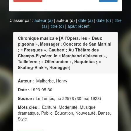
Classer par :
auteur (a)
| auteur (d) |
date (a)
|
date (d)
|
titre
(a)
|
titre (d)
|
ajout récent
Chronique musicale [À l'Opéra: les « Deux
pigeons », Messager ; Concerto de San Martini
; « Fresques », Gaubert ; Au Théâtre des
Champs-Elysées: le « Marchand d'oiseaux »,
Tailleferre ; « Offerlunden », Haquinius ; «
Skating-Rink », Honegger]
Auteur :
Malherbe, Henry
Date :
1923-05-30
Source :
Le Temps, no 22576 (30 mai 1923)
Mots clés :
Écriture, Modernité, Musique
dramatique, Public, Éducation, Nouveauté, Danse,
Style