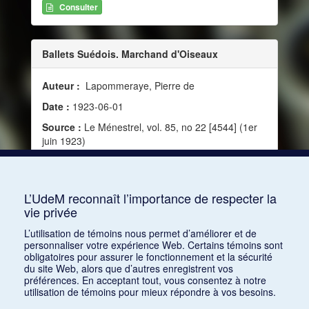
Consulter
Ballets Suédois. Marchand d'Oiseaux
Auteur :
Lapommeraye, Pierre de
Date :
1923-06-01
Source :
Le Ménestrel, vol. 85, no 22 [4544] (1er
juin 1923)
Mots clés :
Paris, Börlin, Jean, Rolf de Maré,
Perdriat, Hélène, Tailleferre, Germaine,
Offerlunden
L’UdeM reconnaît l’importance de respecter la
vie privée
Consulter
L’utilisation de témoins nous permet d’améliorer et de
personnaliser votre expérience Web. Certains témoins sont
obligatoires pour assurer le fonctionnement et la sécurité
du site Web, alors que d’autres enregistrent vos
préférences. En acceptant tout, vous consentez à notre
utilisation de témoins pour mieux répondre à vos besoins.