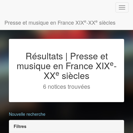
e
e
Presse et musique en France XIX
-XX
siècles
Résultats | Presse et
e
musique en France XIX
-
e
XX
siècles
6 notices trouvées
Nouvelle recherche
Filtres