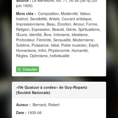
Source :
Le Ménestrel, vol. 71, no 26 [3874] (25
juin 1905)
Mots clés :
Composition, Modernité, Valeur,
Instinct, Sensibilité, Artiste, Courant artistique,
Impressionnisme, Beau, Émotion, Amour, Forme,
Religion, Expression, Beauté, Génie, Spiritualisme,
Œuvre, Identité, Âme, Intimisme, Idéalisme,
Profondeur, Féminité, Sensualité, Modernisme,
Sublime, Puissance, Idéal, Poète musicien, Esprit,
Humanisme, Infini, Physionomie, Humanité,
Règles, Optimisme, Individualité
Consulter
«IVe Quatuor à cordes» de Guy-Ropartz
(Société Nationale)
Auteur :
Bernard, Robert
Date :
1935-06