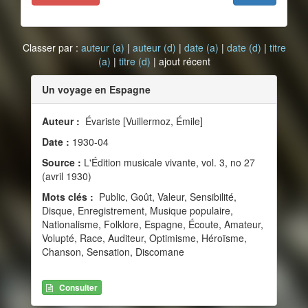
Classer par :
auteur (a)
|
auteur (d)
|
date (a)
|
date (d)
|
titre
(a)
|
titre (d)
| ajout récent
Un voyage en Espagne
Auteur :
Évariste [Vuillermoz, Émile]
Date :
1930-04
Source :
L'Édition musicale vivante, vol. 3, no 27
(avril 1930)
Mots clés :
Public, Goût, Valeur, Sensibilité,
Disque, Enregistrement, Musique populaire,
Nationalisme, Folklore, Espagne, Écoute, Amateur,
Volupté, Race, Auditeur, Optimisme, Héroïsme,
Chanson, Sensation, Discomane
Consulter