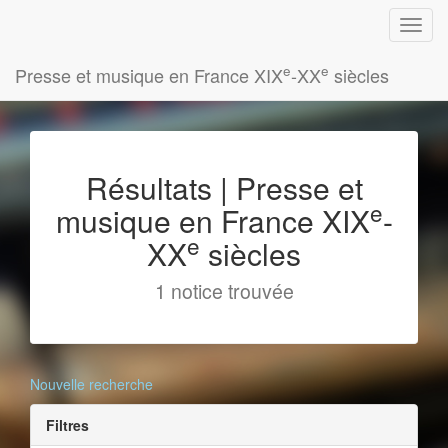
e
e
Presse et musique en France XIX
-XX
siècles
Résultats | Presse et
e
musique en France XIX
-
e
XX
siècles
1 notice trouvée
Nouvelle recherche
Filtres