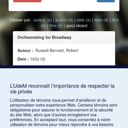
Classer par :
auteur (a)
|
auteur (d)
|
date (a)
|
date (d)
|
titre
(a)
|
titre (d)
| ajout récent
Orchestrating for Broadway
Auteur :
Russell Bennett, Robert
Date :
1932-05
Source :
Modern Music, vol. 9, no 4 (mai 1932)
Mots clés :
XXe siècle, États-Unis, New York,
Amérique, Orchestration, Orchestrateur
L’UdeM reconnaît l’importance de respecter la
vie privée
Consulter
L’utilisation de témoins nous permet d’améliorer et de
personnaliser votre expérience Web. Certains témoins sont
obligatoires pour assurer le fonctionnement et la sécurité
du site Web, alors que d’autres enregistrent vos
préférences. En acceptant tout, vous consentez à notre
utilisation de témoins pour mieux répondre à vos besoins.