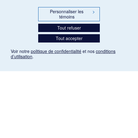
Personnaliser les
>
témoins
Tout refuser
Tout accepter
Voir notre
politique de confidentialité
et nos
conditions
d’utilisation
.
Mention légale
Les articles de presse reproduits dans la banque de données sont libres de droits. Leur
diffusion dans la banque de données est non commerciale et respecte les critères
d'utilisation équitable aux fins de recherche ainsi qu'établie par la Loi sur le droit d'auteur
du Canada (L.R.C. (1985), ch. C-42:
http://laws-lois.justice.gc.ca/fra/lois/C-42/page-
9.html#h-26
). Les PDF des articles des revues suivantes ont été téléchargés (sauf
quelques exceptions) de Gallica: Le Ménestrel, La Musique pendant la guerre, La Tribune
de Saint-Gervais, Le Mercure de France, La Revue politique et littéraire «Revue bleue».