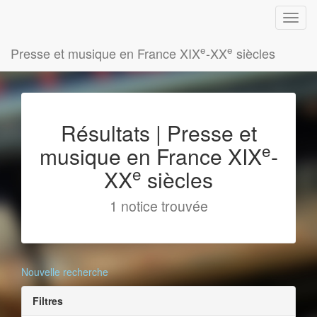
e
e
Presse et musique en France XIX
-XX
siècles
Résultats | Presse et
e
musique en France XIX
-
e
XX
siècles
1 notice trouvée
Nouvelle recherche
Filtres