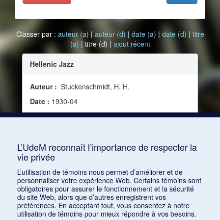
Classer par :
auteur (a)
|
auteur (d)
|
date (a)
|
date (d)
|
titre
(a)
| titre (d) |
ajout récent
Hellenic Jazz
Auteur :
Stuckenschmidt, H. H.
Date :
1930-04
Source :
Modern Music, vol. 7, no 3 (avril 1930)
Mots clés :
XXe siècle, Krenek, Ernst, Orestes,
Grèce, Hellénique
L’UdeM reconnaît l’importance de respecter la
vie privée
Consulter
L’utilisation de témoins nous permet d’améliorer et de
personnaliser votre expérience Web. Certains témoins sont
obligatoires pour assurer le fonctionnement et la sécurité
du site Web, alors que d’autres enregistrent vos
préférences. En acceptant tout, vous consentez à notre
utilisation de témoins pour mieux répondre à vos besoins.