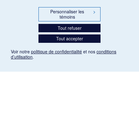
Personnaliser les
>
témoins
Tout refuser
Tout accepter
Voir notre
politique de confidentialité
et nos
conditions
d’utilisation
.
Mention légale
Les articles de presse reproduits dans la banque de données sont libres de droits. Leur
diffusion dans la banque de données est non commerciale et respecte les critères
d'utilisation équitable aux fins de recherche ainsi qu'établie par la Loi sur le droit d'auteur
du Canada (L.R.C. (1985), ch. C-42:
http://laws-lois.justice.gc.ca/fra/lois/C-42/page-
9.html#h-26
). Les PDF des articles des revues suivantes ont été téléchargés (sauf
quelques exceptions) de Gallica: Le Ménestrel, La Musique pendant la guerre, La Tribune
de Saint-Gervais, Le Mercure de France, La Revue politique et littéraire «Revue bleue».