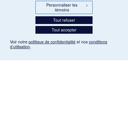
Personnaliser les
>
témoins
Tout refuser
Tout accepter
Voir notre
politique de confidentialité
et nos
conditions
d’utilisation
.
Mention légale
Les articles de presse reproduits dans la banque de données sont libres de droits. Leur
diffusion dans la banque de données est non commerciale et respecte les critères
d'utilisation équitable aux fins de recherche ainsi qu'établie par la Loi sur le droit d'auteur
du Canada (L.R.C. (1985), ch. C-42:
http://laws-lois.justice.gc.ca/fra/lois/C-42/page-
9.html#h-26
). Les PDF des articles des revues suivantes ont été téléchargés (sauf
quelques exceptions) de Gallica: Le Ménestrel, La Musique pendant la guerre, La Tribune
de Saint-Gervais, Le Mercure de France, La Revue politique et littéraire «Revue bleue».