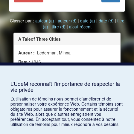
Classer par :
auteur (a)
|
auteur (d)
|
date (a)
|
date (d)
|
titre
(a)
|
titre (d)
|
ajout récent
A Taleof Three Cities
Auteur :
Lederman, Minna
Date :
1946
Source :
Modern Music, vol. 23, no 3 (1946)
Mots clés :
Critique, Ouvrage sur le ballet
L’UdeM reconnaît l’importance de respecter la
vie privée
Consulter
L’utilisation de témoins nous permet d’améliorer et de
personnaliser votre expérience Web. Certains témoins sont
obligatoires pour assurer le fonctionnement et la sécurité
du site Web, alors que d’autres enregistrent vos
préférences. En acceptant tout, vous consentez à notre
utilisation de témoins pour mieux répondre à vos besoins.