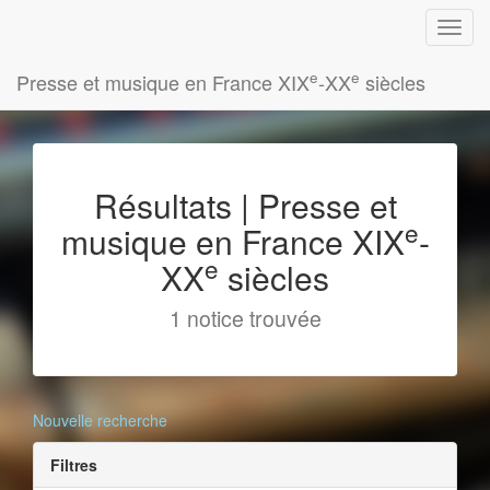
e
e
Presse et musique en France XIX
-XX
siècles
Résultats | Presse et
e
musique en France XIX
-
e
XX
siècles
1 notice trouvée
Nouvelle recherche
Filtres