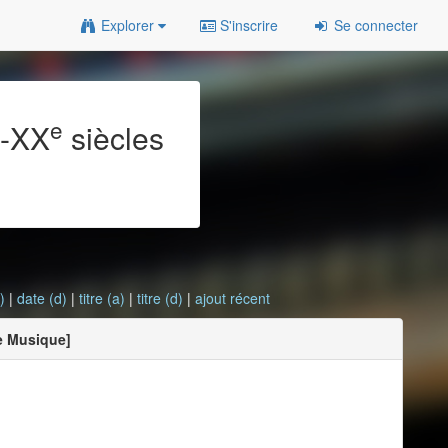
Explorer
S'inscrire
Se connecter
e
e
-XX
siècles
)
|
date (d)
|
titre (a)
|
titre (d)
|
ajout récent
e Musique]