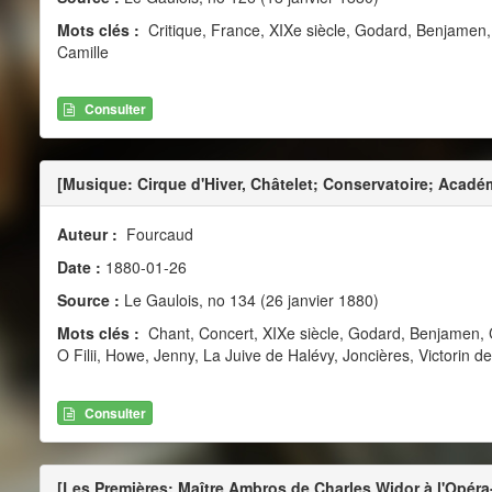
Mots clés :
Critique, France, XIXe siècle, Godard, Benjamen,
Camille
Consulter
[Musique: Cirque d'Hiver, Châtelet; Conservatoire; Acadé
Auteur :
Fourcaud
Date :
1880-01-26
Source :
Le Gaulois, no 134 (26 janvier 1880)
Mots clés :
Chant, Concert, XIXe siècle, Godard, Benjamen, Cr
O Filii, Howe, Jenny, La Juive de Halévy, Joncières, Victorin de
Consulter
[Les Premières: Maître Ambros de Charles Widor à l'Opér