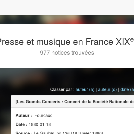
 Presse et musique en France XIX
977 notices trouvées
Classer par :
auteur (a)
|
auteur (d)
|
date (a
[Les Grands Concerts : Concert de la Société Nationale d
Auteur :
Fourcaud
Date :
1880-01-18
Source :
Le Gaulois, no 126 (18 janvier 1880)