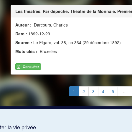
Les théâtres. Par dépêche. Théâtre de la Monnaie. Premiè
Auteur :
Darcours, Charles
Date :
1892-12-29
Source :
Le Figaro, vol. 38, no 364 (29 décembre 1892)
Mots clés :
Bruxelles
Consulter
1
2
3
4
5
…
er la vie privée