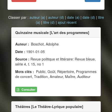
Classer par :
auteur (a)
|
auteur (d)
|
date (a)
|
date (d)
|
titre
(a)
|
titre (d)
|
ajout récent
Quinzaine musicale [L'art des programmes]
Auteur :
Boschot, Adolphe
Date :
1901-01-05
Source :
Revue politique et littéraire: Revue bleue,
série 4, t. 15, no 1
Mots clés :
Public, Goût, Répertoire, Programmes
de concert, Tradition, Amateur, Maître, Auditeur
Consulter
Théâtres [Le Théâtre-Lyrique populaire]