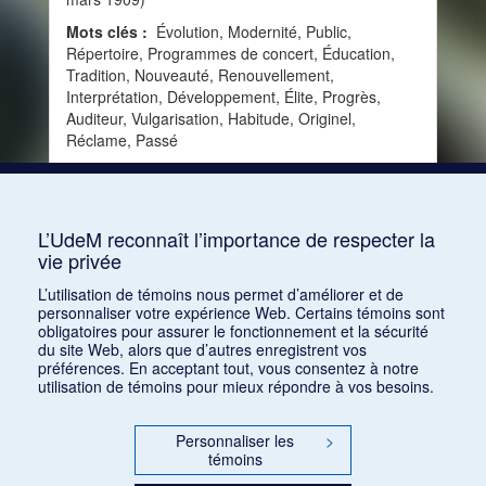
Mots clés :
Évolution, Modernité, Public,
Répertoire, Programmes de concert, Éducation,
Tradition, Nouveauté, Renouvellement,
Interprétation, Développement, Élite, Progrès,
Auditeur, Vulgarisation, Habitude, Originel,
Réclame, Passé
Consulter
L’UdeM reconnaît l’importance de respecter la
vie privée
1
2
3
4
5
6
7
8
9
L’utilisation de témoins nous permet d’améliorer et de
personnaliser votre expérience Web. Certains témoins sont
obligatoires pour assurer le fonctionnement et la sécurité
du site Web, alors que d’autres enregistrent vos
préférences. En acceptant tout, vous consentez à notre
utilisation de témoins pour mieux répondre à vos besoins.
Personnaliser les
>
témoins