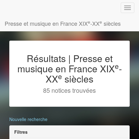
e
e
Presse et musique en France XIX
-XX
siècles
Résultats | Presse et
e
musique en France XIX
-
e
XX
siècles
85 notices trouvées
Nouvelle recherche
Filtres