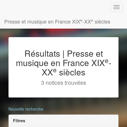
e
e
Presse et musique en France XIX
-XX
siècles
Résultats | Presse et
e
musique en France XIX
-
e
XX
siècles
3 notices trouvées
Nouvelle recherche
Filtres