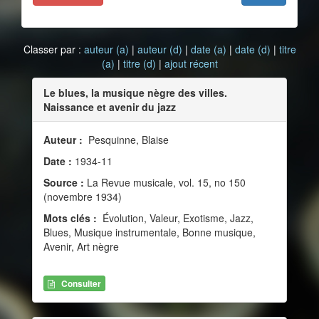
Classer par :
auteur (a)
|
auteur (d)
|
date (a)
|
date (d)
|
titre
(a)
|
titre (d)
|
ajout récent
Le blues, la musique nègre des villes.
Naissance et avenir du jazz
Auteur :
Pesquinne, Blaise
Date :
1934-11
Source :
La Revue musicale, vol. 15, no 150
(novembre 1934)
Mots clés :
Évolution, Valeur, Exotisme, Jazz,
Blues, Musique instrumentale, Bonne musique,
Avenir, Art nègre
Consulter