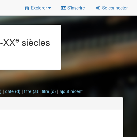
Explorer
S'inscrire
Se connecter
e
e
-XX
siècles
)
|
date (d)
|
titre (a)
|
titre (d)
|
ajout récent