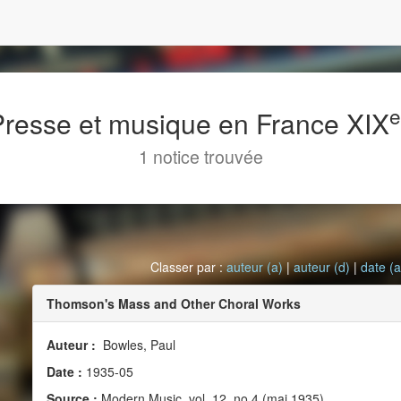
 Presse et musique en France XIX
1 notice trouvée
Classer par :
auteur (a)
|
auteur (d)
|
date (a
Thomson's Mass and Other Choral Works
Auteur :
Bowles, Paul
Date :
1935-05
Source :
Modern Music, vol. 12, no 4 (mai 1935)