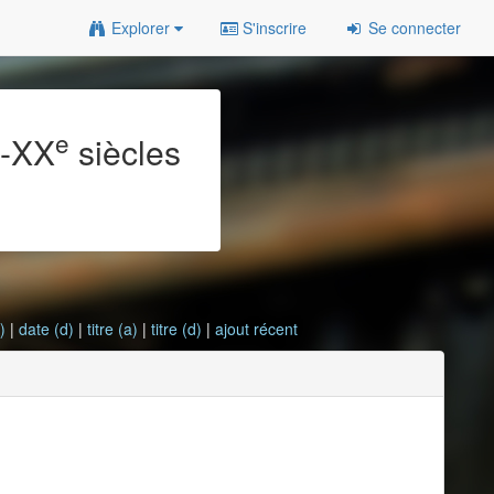
Explorer
S'inscrire
Se connecter
e
e
-XX
siècles
)
|
date (d)
|
titre (a)
|
titre (d)
|
ajout récent