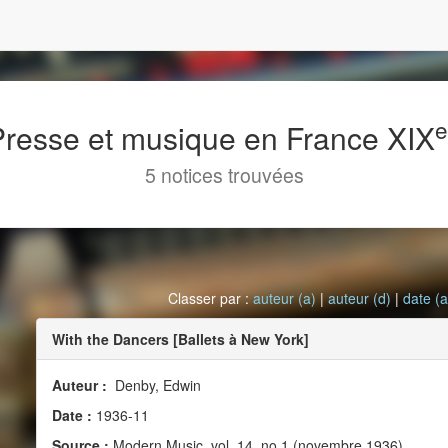
 Presse et musique en France XIX
5 notices trouvées
Classer par :
auteur (a)
|
auteur (d)
|
date (a
With the Dancers [Ballets à New York]
Auteur :
Denby, Edwin
Date :
1936-11
Source :
Modern Music, vol. 14, no 1 (novembre 1936)