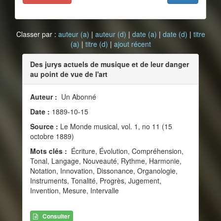
Classer par :
auteur (a)
|
auteur (d)
|
date (a)
|
date (d)
|
titre
(a)
|
titre (d)
|
ajout récent
Des jurys actuels de musique et de leur danger
au point de vue de l'art
Auteur :
Un Abonné
Date :
1889-10-15
Source :
Le Monde musical, vol. 1, no 11 (15
octobre 1889)
Mots clés :
Écriture, Évolution, Compréhension,
Tonal, Langage, Nouveauté, Rythme, Harmonie,
Notation, Innovation, Dissonance, Organologie,
Instruments, Tonalité, Progrès, Jugement,
Invention, Mesure, Intervalle
Consulter