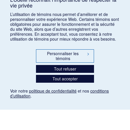
vie privée
1
2
3
4
5
…
25
L’utilisation de témoins nous permet d’améliorer et de
personnaliser votre expérience Web. Certains témoins sont
obligatoires pour assurer le fonctionnement et la sécurité
du site Web, alors que d’autres enregistrent vos
préférences. En acceptant tout, vous consentez à notre
utilisation de témoins pour mieux répondre à vos besoins.
Personnaliser les
>
témoins
Tout refuser
Tout accepter
Voir notre
politique de confidentialité
et nos
conditions
d’utilisation
.