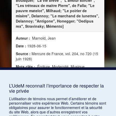
Bousquet; "La vie brève", "L'amour sorcier",
"Les tréteaux de maitre Pierre", de Falla; "Le
pauvre matelot", Milhaud; "Le poirier de
misère", Delannoy; "Le marchand de lunettes",
Delannoy; "Antigone", Honegger; "Oedipus
rex", Stravinsky; Mémento]
Auteur :
Marnold, Jean
Date :
1928-06-15
Source :
Mercure de France, vol. 204, no 720 (15
juin 1928)
Mots clés :
Écriture, Modernité, Musique
dramatique, Public, Répertoire, Programmation,
Opéra, Russie, Réception, Musique russe, Jeunes,
Tragédie
L’UdeM reconnaît l’importance de respecter la
vie privée
Consulter
L’utilisation de témoins nous permet d’améliorer et de
personnaliser votre expérience Web. Certains témoins sont
obligatoires pour assurer le fonctionnement et la sécurité
du site Web, alors que d’autres enregistrent vos