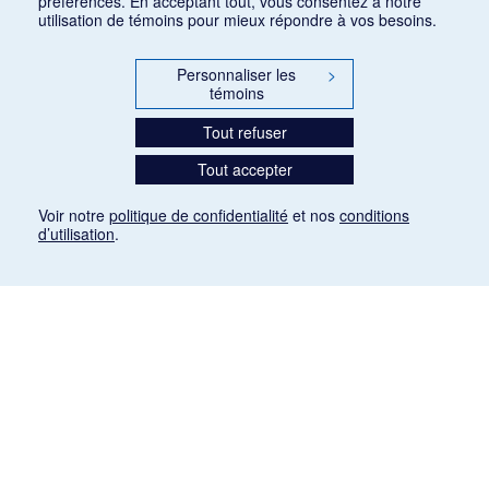
préférences. En acceptant tout, vous consentez à notre
utilisation de témoins pour mieux répondre à vos besoins.
Personnaliser les
>
témoins
Tout refuser
Tout accepter
Voir notre
politique de confidentialité
et nos
conditions
d’utilisation
.
Mention légale
Les articles de presse reproduits dans la banque de données sont libres de droits. Leur
diffusion dans la banque de données est non commerciale et respecte les critères
d'utilisation équitable aux fins de recherche ainsi qu'établie par la Loi sur le droit d'auteur
du Canada (L.R.C. (1985), ch. C-42:
http://laws-lois.justice.gc.ca/fra/lois/C-42/page-
9.html#h-26
). Les PDF des articles des revues suivantes ont été téléchargés (sauf