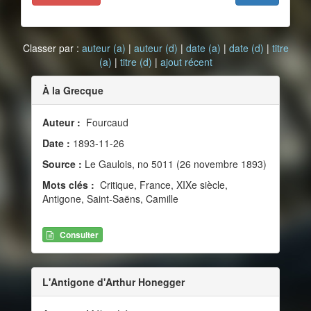
Classer par :
auteur (a)
|
auteur (d)
|
date (a)
|
date (d)
|
titre
(a)
|
titre (d)
|
ajout récent
À la Grecque
Auteur :
Fourcaud
Date :
1893-11-26
Source :
Le Gaulois, no 5011 (26 novembre 1893)
Mots clés :
Critique, France, XIXe siècle,
Antigone, Saint-Saëns, Camille
Consulter
L'Antigone d'Arthur Honegger