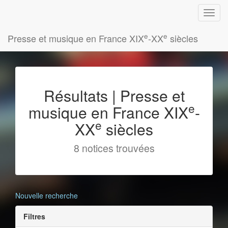
e
e
Presse et musique en France XIX
-XX
siècles
Résultats | Presse et
e
musique en France XIX
-
e
XX
siècles
8 notices trouvées
Nouvelle recherche
Filtres