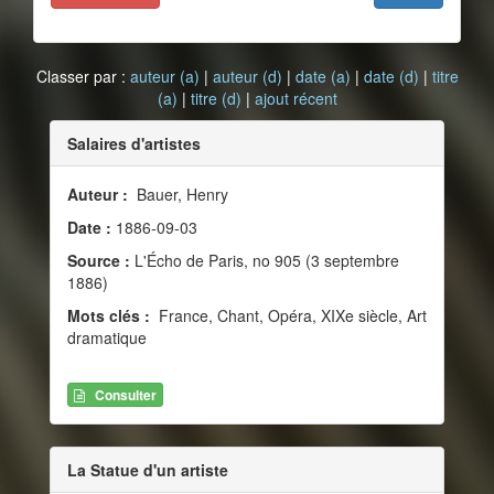
Classer par :
auteur (a)
|
auteur (d)
|
date (a)
|
date (d)
|
titre
(a)
|
titre (d)
|
ajout récent
Salaires d'artistes
Auteur :
Bauer, Henry
Date :
1886-09-03
Source :
L'Écho de Paris, no 905 (3 septembre
1886)
Mots clés :
France, Chant, Opéra, XIXe siècle, Art
dramatique
Consulter
La Statue d'un artiste