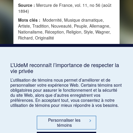
Source :
Mercure de France, vol. 11, no 56 (août
1894)
Mots clés :
Modernité, Musique dramatique,
Artiste, Tradition, Nouveauté, Peuple, Allemagne,
Nationalisme, Réception, Religion, Style, Wagner,
Richard, Originalité
Consulter
L’UdeM reconnaît l’importance de respecter la
vie privée
1
2
3
4
5
…
119
L’utilisation de témoins nous permet d’améliorer et de
personnaliser votre expérience Web. Certains témoins sont
obligatoires pour assurer le fonctionnement et la sécurité
du site Web, alors que d’autres enregistrent vos
préférences. En acceptant tout, vous consentez à notre
utilisation de témoins pour mieux répondre à vos besoins.
Personnaliser les
>
témoins