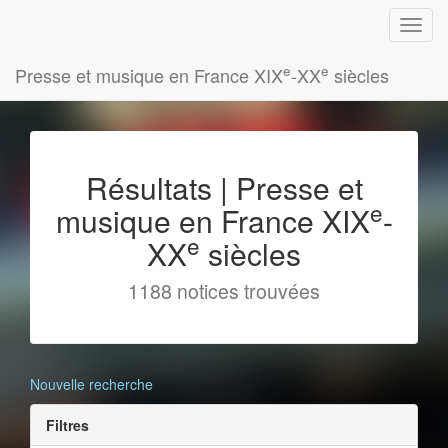
e
e
Presse et musique en France XIX
-XX
siècles
Résultats | Presse et
e
musique en France XIX
-
e
XX
siècles
1188 notices trouvées
Nouvelle recherche
Filtres