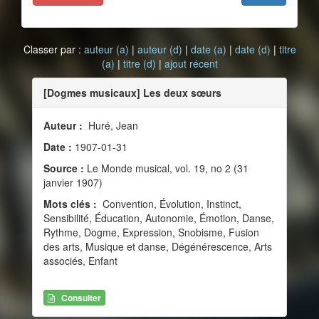
Classer par :
auteur (a)
|
auteur (d)
|
date (a)
|
date (d)
|
titre
(a)
|
titre (d)
|
ajout récent
[Dogmes musicaux] Les deux sœurs
Auteur :
Huré, Jean
Date :
1907-01-31
Source :
Le Monde musical, vol. 19, no 2 (31
janvier 1907)
Mots clés :
Convention, Évolution, Instinct,
Sensibilité, Éducation, Autonomie, Émotion, Danse,
Rythme, Dogme, Expression, Snobisme, Fusion
des arts, Musique et danse, Dégénérescence, Arts
associés, Enfant
Consulter