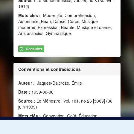
Source :
Le Monde musical, vol. 24, no 8 (30 avril
1912)
Mots clés :
Modernité, Compréhension,
Autonomie, Beau, Danse, Corps, Musique
moderne, Expression, Beauté, Musique et danse,
Arts associés, Gymnastique
Consulter
Conventions et contradictions
Auteur :
Jaques-Dalcroze, Émile
Date :
1939-06-30
Source :
Le Ménestrel, vol. 101, no 26 [5383] (30
juin 1939)
Mots clés :
Convention, Goût, Éducation,
Autonomie, Vérité, Critique, Analyse, Écoute,
Objectivité, Jugement, Subjectivité, Loi, Oreille
musicale, Arts associés