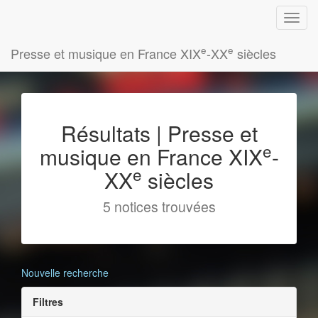
e
e
Presse et musique en France XIX
-XX
siècles
Résultats | Presse et
e
musique en France XIX
-
e
XX
siècles
5 notices trouvées
Nouvelle recherche
Filtres