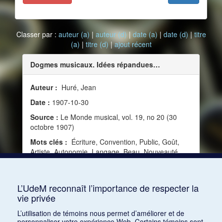
Classer par :
auteur (a)
|
auteur (d)
|
date (a)
|
date (d)
|
titre
(a)
|
titre (d)
|
ajout récent
Dogmes musicaux. Idées répandues…
Auteur :
Huré, Jean
Date :
1907-10-30
Source :
Le Monde musical, vol. 19, no 20 (30
octobre 1907)
Mots clés :
Écriture, Convention, Public, Goût,
Artiste, Autonomie, Langage, Beau, Nouveauté,
Critique, Harmonie, Mélodie, Contrepoint, Dogme,
Génie, Écoute, Tonalité, Dilettante, Audition
mentale
L’UdeM reconnaît l’importance de respecter la
vie privée
Consulter
L’utilisation de témoins nous permet d’améliorer et de
personnaliser votre expérience Web. Certains témoins sont