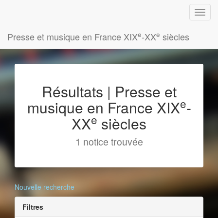
e
e
Presse et musique en France XIX
-XX
siècles
Résultats | Presse et
e
musique en France XIX
-
e
XX
siècles
1 notice trouvée
Nouvelle recherche
Filtres