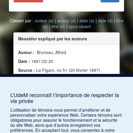
Classer par :
auteur (a)
|
auteur (d)
|
date (a)
|
date (d)
|
titre
(a)
|
titre (d)
|
ajout récent
Messidor expliqué par les auteurs
Auteur :
Bruneau, Alfred
Date :
1897-02-20
Source :
Le Figaro, no 51 (20 février 1897)
Mots clés :
Critique, France, Opéra, Zola, Émile,
Fin XIXe siècle, Autour de Messidor, Bruneau,
Alfred
L’UdeM reconnaît l’importance de respecter la
vie privée
Consulter
L’utilisation de témoins nous permet d’améliorer et de
personnaliser votre expérience Web. Certains témoins sont
obligatoires pour assurer le fonctionnement et la sécurité
du site Web, alors que d’autres enregistrent vos
préférences. En acceptant tout, vous consentez à notre