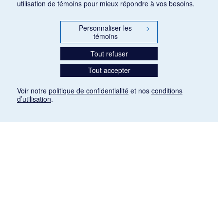
utilisation de témoins pour mieux répondre à vos besoins.
Personnaliser les
>
témoins
Tout refuser
Tout accepter
Voir notre
politique de confidentialité
et nos
conditions
d’utilisation
.
Mention légale
Les articles de presse reproduits dans la banque de données sont libres de droits. Leur
diffusion dans la banque de données est non commerciale et respecte les critères
d'utilisation équitable aux fins de recherche ainsi qu'établie par la Loi sur le droit d'auteur
du Canada (L.R.C. (1985), ch. C-42:
http://laws-lois.justice.gc.ca/fra/lois/C-42/page-
9.html#h-26
). Les PDF des articles des revues suivantes ont été téléchargés (sauf