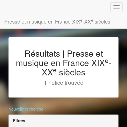
e
e
Presse et musique en France XIX
-XX
siècles
Résultats | Presse et
e
musique en France XIX
-
e
XX
siècles
1 notice trouvée
Nouvelle recherche
Filtres