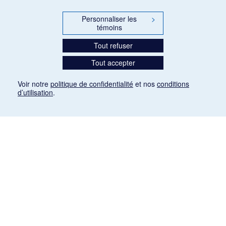
Personnaliser les
>
témoins
Tout refuser
Tout accepter
Voir notre
politique de confidentialité
et nos
conditions
d’utilisation
.
Mention légale
Les articles de presse reproduits dans la banque de données sont libres de droits. Leur
diffusion dans la banque de données est non commerciale et respecte les critères
d'utilisation équitable aux fins de recherche ainsi qu'établie par la Loi sur le droit d'auteur
du Canada (L.R.C. (1985), ch. C-42:
http://laws-lois.justice.gc.ca/fra/lois/C-42/page-
9.html#h-26
). Les PDF des articles des revues suivantes ont été téléchargés (sauf
quelques exceptions) de Gallica: Le Ménestrel, La Musique pendant la guerre, La Tribune
de Saint-Gervais, Le Mercure de France, La Revue politique et littéraire «Revue bleue».