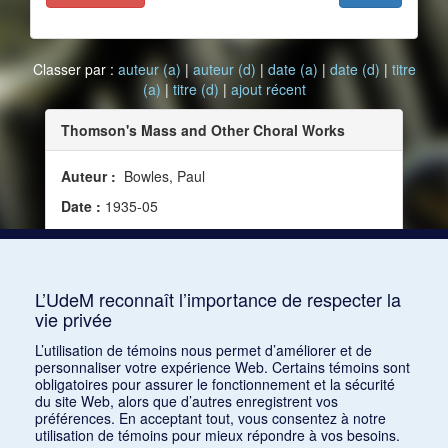
Classer par :
auteur (a)
|
auteur (d)
|
date (a)
|
date (d)
|
titre
(a)
|
titre (d)
|
ajout récent
Thomson's Mass and Other Choral Works
Auteur :
Bowles, Paul
Date :
1935-05
Source :
Modern Music, vol. 12, no 4 (mai 1935)
Mots clés :
Critique, Programmes, Dessoff Choirs,
Adesdi Chorus, A Cappella Singers, Town Hall
L’UdeM reconnaît l’importance de respecter la
vie privée
Consulter
L’utilisation de témoins nous permet d’améliorer et de
personnaliser votre expérience Web. Certains témoins sont
obligatoires pour assurer le fonctionnement et la sécurité
du site Web, alors que d’autres enregistrent vos
préférences. En acceptant tout, vous consentez à notre
utilisation de témoins pour mieux répondre à vos besoins.