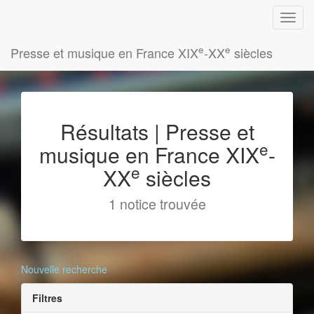
e
e
Presse et musique en France XIX
-XX
siècles
Résultats | Presse et
e
musique en France XIX
-
e
XX
siècles
1 notice trouvée
Nouvelle recherche
Filtres