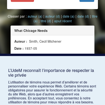
Classer par :
auteur (a)
|
auteur (d)
|
date (a)
|
date (d)
|
titre
(a)
|
titre (d)
|
ajout récent
What Chicage Needs
Auteur :
Smith, Cecil Michener
Date :
1937-05
Source :
Modern Music, vol. 14, no 4 (mai 1937)
Mots clés :
Critique, Programmes, Hindemith,
Paul, Arts Club of Chicago
L’UdeM reconnaît l’importance de respecter la
vie privée
Consulter
L’utilisation de témoins nous permet d’améliorer et de
personnaliser votre expérience Web. Certains témoins sont
obligatoires pour assurer le fonctionnement et la sécurité
du site Web, alors que d’autres enregistrent vos
préférences. En acceptant tout, vous consentez à notre
utilisation de témoins pour mieux répondre à vos besoins.