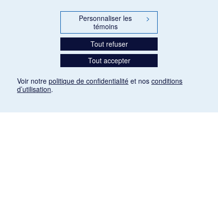
Personnaliser les
>
témoins
Tout refuser
Tout accepter
Voir notre
politique de confidentialité
et nos
conditions
d’utilisation
.
Mention légale
Les articles de presse reproduits dans la banque de données sont libres de droits. Leur
diffusion dans la banque de données est non commerciale et respecte les critères
d'utilisation équitable aux fins de recherche ainsi qu'établie par la Loi sur le droit d'auteur
du Canada (L.R.C. (1985), ch. C-42:
http://laws-lois.justice.gc.ca/fra/lois/C-42/page-
9.html#h-26
). Les PDF des articles des revues suivantes ont été téléchargés (sauf
quelques exceptions) de Gallica: Le Ménestrel, La Musique pendant la guerre, La Tribune
de Saint-Gervais, Le Mercure de France, La Revue politique et littéraire «Revue bleue».