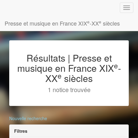
e
e
Presse et musique en France XIX
-XX
siècles
Résultats | Presse et
e
musique en France XIX
-
e
XX
siècles
1 notice trouvée
Nouvelle recherche
Filtres