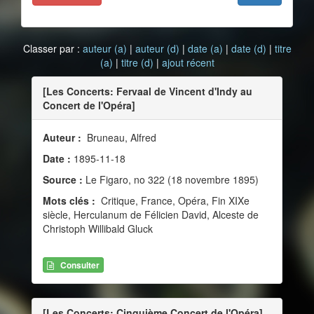
Classer par :
auteur (a)
|
auteur (d)
|
date (a)
|
date (d)
|
titre
(a)
|
titre (d)
|
ajout récent
[Les Concerts: Fervaal de Vincent d'Indy au
Concert de l'Opéra]
Auteur :
Bruneau, Alfred
Date :
1895-11-18
Source :
Le Figaro, no 322 (18 novembre 1895)
Mots clés :
Critique, France, Opéra, Fin XIXe
siècle, Herculanum de Félicien David, Alceste de
Christoph Willibald Gluck
Consulter
[Les Concerts: Cinquième Concert de l'Opéra]