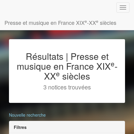
e
e
Presse et musique en France XIX
-XX
siècles
Résultats | Presse et
e
musique en France XIX
-
e
XX
siècles
3 notices trouvées
Nouvelle recherche
Filtres