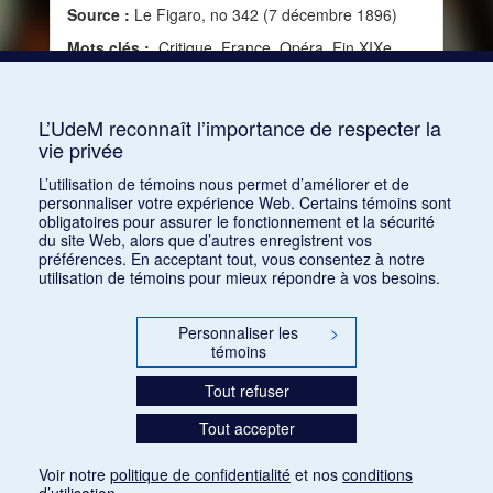
Source :
Le Figaro, no 342 (7 décembre 1896)
Mots clés :
Critique, France, Opéra, Fin XIXe
siècle, Alceste de Christoph Willibald Gluck,
Idoménée de Mozart, Prélude de Listz, La Valkyrie
de Wagner, La Damnation de Faust de Berlioz
L’UdeM reconnaît l’importance de respecter la
vie privée
Consulter
L’utilisation de témoins nous permet d’améliorer et de
personnaliser votre expérience Web. Certains témoins sont
obligatoires pour assurer le fonctionnement et la sécurité
du site Web, alors que d’autres enregistrent vos
préférences. En acceptant tout, vous consentez à notre
utilisation de témoins pour mieux répondre à vos besoins.
Personnaliser les
>
témoins
Tout refuser
Tout accepter
Voir notre
politique de confidentialité
et nos
conditions