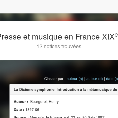
 Presse et musique en France XIX
12 notices trouvées
Classer par :
auteur (a)
|
auteur (d)
|
date (a
La Dixième symphonie. Introduction à la métamusique d
Auteur :
Bourgerel, Henry
Date :
1897-06
Source :
Mercure de France, vol. 22, no 90 (juin 1897)