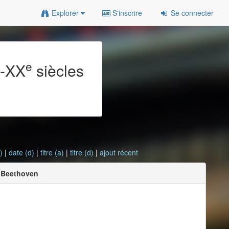
Explorer
S'inscrire
Se connecter
e
e
-XX
siècles
)
|
date (d)
|
titre (a)
|
titre (d)
|
ajout récent
e Beethoven