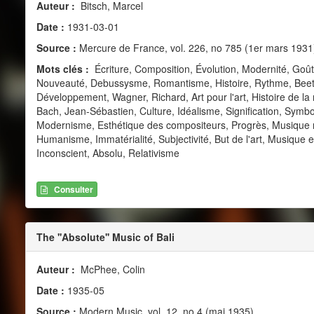
Auteur :
Bitsch, Marcel
Date :
1931-03-01
Source :
Mercure de France, vol. 226, no 785 (1er mars 1931
Mots clés :
Écriture, Composition, Évolution, Modernité, Goût
Nouveauté, Debussysme, Romantisme, Histoire, Rythme, Beet
Développement, Wagner, Richard, Art pour l'art, Histoire de 
Bach, Jean-Sébastien, Culture, Idéalisme, Signification, Symb
Modernisme, Esthétique des compositeurs, Progrès, Musique r
Humanisme, Immatérialité, Subjectivité, But de l'art, Musique et
Inconscient, Absolu, Relativisme
Consulter
The ''Absolute'' Music of Bali
Auteur :
McPhee, Colin
Date :
1935-05
Source :
Modern Music, vol. 12, no 4 (mai 1935)