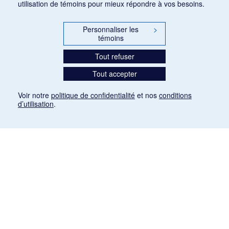
utilisation de témoins pour mieux répondre à vos besoins.
Personnaliser les
>
témoins
Tout refuser
Tout accepter
Voir notre
politique de confidentialité
et nos
conditions
d’utilisation
.
Mention légale
Les articles de presse reproduits dans la banque de données sont libres de droits. Leur
diffusion dans la banque de données est non commerciale et respecte les critères
d'utilisation équitable aux fins de recherche ainsi qu'établie par la Loi sur le droit d'auteur
du Canada (L.R.C. (1985), ch. C-42:
http://laws-lois.justice.gc.ca/fra/lois/C-42/page-
9.html#h-26
). Les PDF des articles des revues suivantes ont été téléchargés (sauf