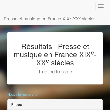
e
e
Presse et musique en France XIX
-XX
siècles
Résultats | Presse et
e
musique en France XIX
-
e
XX
siècles
1 notice trouvée
Nouvelle recherche
Filtres