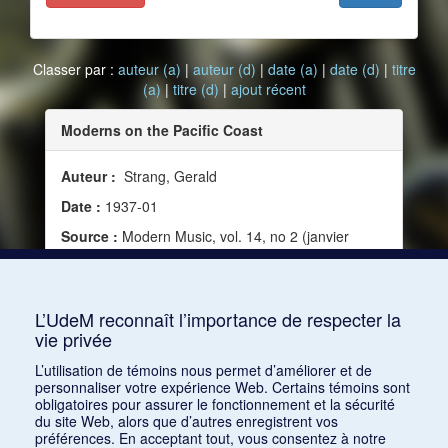
Classer par :
auteur (a)
|
auteur (d)
|
date (a)
|
date (d)
|
titre
(a)
|
titre (d)
|
ajout récent
Moderns on the Pacific Coast
Auteur :
Strang, Gerald
Date :
1937-01
Source :
Modern Music, vol. 14, no 2 (janvier
1937)
Mots clés :
Critique, Schoenberg, Arnold, Toch,
Ernst, Los Angeles, Achron, Joseph
L’UdeM reconnaît l’importance de respecter la
vie privée
Consulter
L’utilisation de témoins nous permet d’améliorer et de
personnaliser votre expérience Web. Certains témoins sont
obligatoires pour assurer le fonctionnement et la sécurité
du site Web, alors que d’autres enregistrent vos
préférences. En acceptant tout, vous consentez à notre