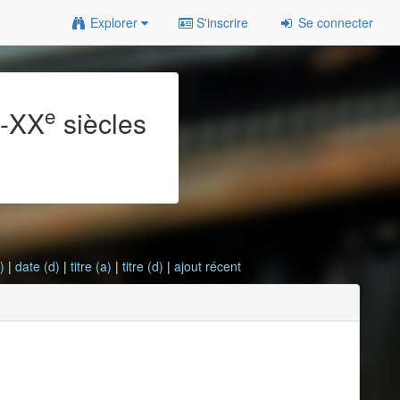
Explorer
S'inscrire
Se connecter
e
e
-XX
siècles
)
|
date (d)
|
titre (a)
|
titre (d)
|
ajout récent