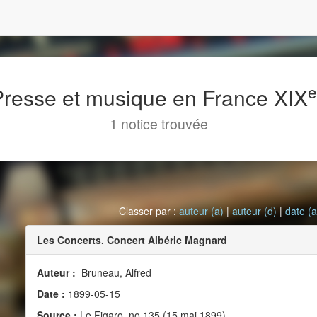
 Presse et musique en France XIX
1 notice trouvée
Classer par :
auteur (a)
|
auteur (d)
|
date (a
Les Concerts. Concert Albéric Magnard
Auteur :
Bruneau, Alfred
Date :
1899-05-15
Source :
Le Figaro, no 135 (15 mai 1899)