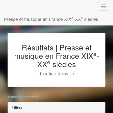
e
e
Presse et musique en France XIX
-XX
siècles
Résultats | Presse et
e
musique en France XIX
-
e
XX
siècles
1 notice trouvée
Nouvelle recherche
Filtres