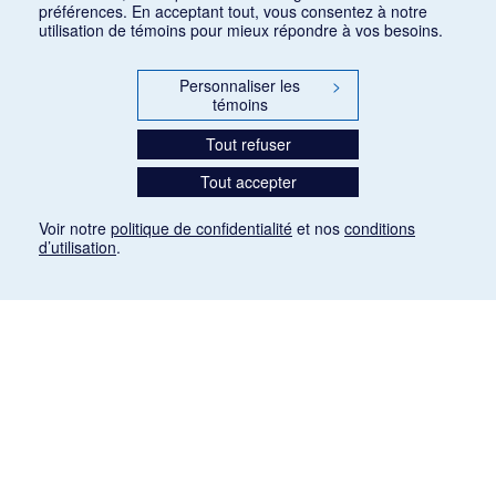
préférences. En acceptant tout, vous consentez à notre
utilisation de témoins pour mieux répondre à vos besoins.
Personnaliser les
>
témoins
Tout refuser
Tout accepter
Voir notre
politique de confidentialité
et nos
conditions
d’utilisation
.
Mention légale
Les articles de presse reproduits dans la banque de données sont libres de droits. Leur
diffusion dans la banque de données est non commerciale et respecte les critères
d'utilisation équitable aux fins de recherche ainsi qu'établie par la Loi sur le droit d'auteur
du Canada (L.R.C. (1985), ch. C-42:
http://laws-lois.justice.gc.ca/fra/lois/C-42/page-