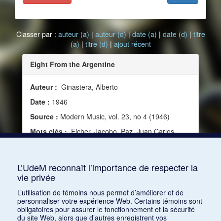
Classer par :
auteur (a)
|
auteur (d)
|
date (a)
|
date (d)
|
titre
(a)
|
titre (d)
|
ajout récent
Eight From the Argentine
Auteur :
Ginastera, Alberto
Date :
1946
Source :
Modern Music, vol. 23, no 4 (1946)
Mots clés :
Ficher, Jacobo, Paz, Juan Carlos,
Suffern, Carlos, Castro, Juan José, Gianneo, Luis,
Aguirre, Julian, Castro, José Maria, Castro,
Washington, Morillo, Roberto Garcia
L’UdeM reconnaît l’importance de respecter la
vie privée
Consulter
L’utilisation de témoins nous permet d’améliorer et de
personnaliser votre expérience Web. Certains témoins sont
obligatoires pour assurer le fonctionnement et la sécurité
du site Web, alors que d’autres enregistrent vos