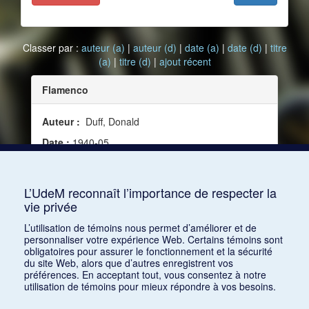
Classer par :
auteur (a)
|
auteur (d)
|
date (a)
|
date (d)
|
titre
(a)
|
titre (d)
|
ajout récent
Flamenco
Auteur :
Duff, Donald
Date :
1940-05
Source :
Modern Music, vol. 17, no 4 (mai 1940)
Mots clés :
Danse, Espagne, Andalousie
L’UdeM reconnaît l’importance de respecter la
vie privée
Consulter
L’utilisation de témoins nous permet d’améliorer et de
personnaliser votre expérience Web. Certains témoins sont
obligatoires pour assurer le fonctionnement et la sécurité
du site Web, alors que d’autres enregistrent vos
préférences. En acceptant tout, vous consentez à notre
utilisation de témoins pour mieux répondre à vos besoins.