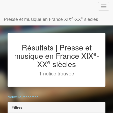
e
e
Presse et musique en France XIX
-XX
siècles
Résultats | Presse et
e
musique en France XIX
-
e
XX
siècles
1 notice trouvée
Nouvelle recherche
Filtres