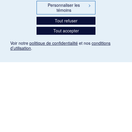
Personnaliser les
>
témoins
Tout refuser
Tout accepter
Voir notre
politique de confidentialité
et nos
conditions
d’utilisation
.
Mention légale
Les articles de presse reproduits dans la banque de données sont libres de droits. Leur
diffusion dans la banque de données est non commerciale et respecte les critères
d'utilisation équitable aux fins de recherche ainsi qu'établie par la Loi sur le droit d'auteur
du Canada (L.R.C. (1985), ch. C-42:
http://laws-lois.justice.gc.ca/fra/lois/C-42/page-
9.html#h-26
). Les PDF des articles des revues suivantes ont été téléchargés (sauf
quelques exceptions) de Gallica: Le Ménestrel, La Musique pendant la guerre, La Tribune
de Saint-Gervais, Le Mercure de France, La Revue politique et littéraire «Revue bleue».