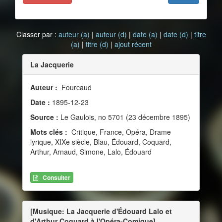
Classer par :
auteur (a)
|
auteur (d)
|
date (a)
|
date (d)
|
titre
(a)
|
titre (d)
|
ajout récent
La Jacquerie
Auteur :
Fourcaud
Date :
1895-12-23
Source :
Le Gaulois, no 5701 (23 décembre 1895)
Mots clés :
Critique, France, Opéra, Drame
lyrique, XIXe siècle, Blau, Édouard, Coquard,
Arthur, Arnaud, Simone, Lalo, Édouard
Consulter
[Musique: La Jacquerie d'Édouard Lalo et
d'Arthur Coquard à l'Opéra-Comique]