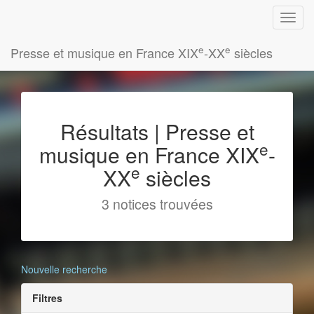
e
e
Presse et musique en France XIX
-XX
siècles
Résultats | Presse et
e
musique en France XIX
-
e
XX
siècles
3 notices trouvées
Nouvelle recherche
Filtres