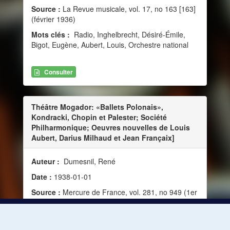
Source :
La Revue musicale, vol. 17, no 163 [163]
(février 1936)
Mots clés :
Radio, Inghelbrecht, Désiré-Émile,
Bigot, Eugène, Aubert, Louis, Orchestre national
Consulter
Théâtre Mogador: «Ballets Polonais»,
Kondracki, Chopin et Palester; Société
Philharmonique; Oeuvres nouvelles de Louis
Aubert, Darius Milhaud et Jean Françaix]
Auteur :
Dumesnil, René
Date :
1938-01-01
Source :
Mercure de France, vol. 281, no 949 (1er
janvier 1938)
Mots clés :
Danse, Ballet, Musique instrumentale,
Poésie, Musique et danse, Musique et poésie