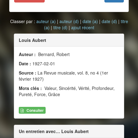
Classer par :
auteur (a)
|
auteur (d)
|
date (a)
|
date (d)
|
titre
(a)
|
titre (d)
|
ajout récent
Louis Aubert
Auteur :
Bernard, Robert
Date :
1927-02-01
Source :
La Revue musicale, vol. 8, no 4 (1er
février 1927)
Mots clés :
Valeur, Sincérité, Vérité, Profondeur,
Pureté, Force, Grâce
Consulter
Un entretien avec… Louis Aubert