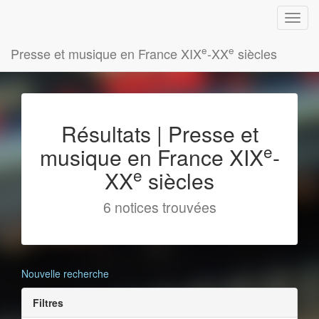
e
e
Presse et musique en France XIX
-XX
siècles
Résultats | Presse et
e
musique en France XIX
-
e
XX
siècles
6 notices trouvées
Nouvelle recherche
Filtres