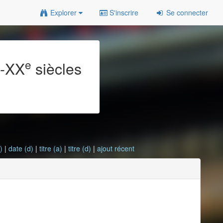
Explorer
S'inscrire
Se connecter
e
e
-XX
siècles
)
|
date (d)
|
titre (a)
|
titre (d)
|
ajout récent