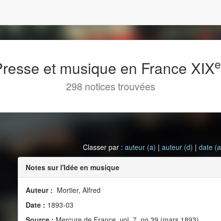
 Presse et musique en France XIX
298 notices trouvées
Classer par :
auteur (a)
|
auteur (d)
|
date (a
Notes sur l'Idée en musique
Auteur :
Mortier, Alfred
Date :
1893-03
Source :
Mercure de France, vol. 7, no 39 (mars 1893)