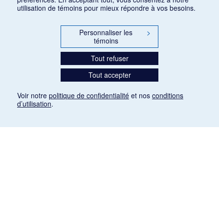
utilisation de témoins pour mieux répondre à vos besoins.
Personnaliser les
>
témoins
Tout refuser
Tout accepter
Voir notre
politique de confidentialité
et nos
conditions
d’utilisation
.
Mention légale
Les articles de presse reproduits dans la banque de données sont libres de droits. Leur
diffusion dans la banque de données est non commerciale et respecte les critères
d'utilisation équitable aux fins de recherche ainsi qu'établie par la Loi sur le droit d'auteur
du Canada (L.R.C. (1985), ch. C-42:
http://laws-lois.justice.gc.ca/fra/lois/C-42/page-
9.html#h-26
). Les PDF des articles des revues suivantes ont été téléchargés (sauf