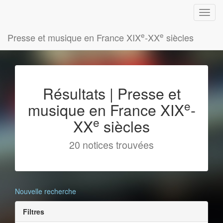
e
e
Presse et musique en France XIX
-XX
siècles
Résultats | Presse et
e
musique en France XIX
-
e
XX
siècles
20 notices trouvées
Nouvelle recherche
Filtres