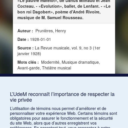
«Le pauvre matelot», de Darius Milhaud et Jean
Cocteau. - «Evolution», ballet, de Lenfant. - «Le
bon roi Dagobert», poème d'André Rivoire,
musique de M. Samuel Rousseau.
Auteur :
Prunières, Henry
Date :
1928-01-01
Source :
La Revue musicale, vol. 9, no 3 (1er
janvier 1928)
Mots clés :
Modernité, Musique dramatique,
Avant-garde, Théâtre musical
Consulter
L’UdeM reconnaît l’importance de respecter la
vie privée
1
2
L’utilisation de témoins nous permet d’améliorer et de
personnaliser votre expérience Web. Certains témoins sont
obligatoires pour assurer le fonctionnement et la sécurité
du site Web, alors que d’autres enregistrent vos
préférences. En acceptant tout, vous consentez à notre