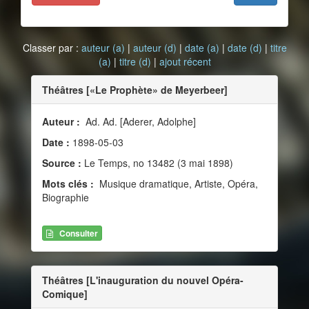
Classer par :
auteur (a)
|
auteur (d)
|
date (a)
|
date (d)
|
titre
(a)
|
titre (d)
|
ajout récent
Théâtres [«Le Prophète» de Meyerbeer]
Auteur :
Ad. Ad. [Aderer, Adolphe]
Date :
1898-05-03
Source :
Le Temps, no 13482 (3 mai 1898)
Mots clés :
Musique dramatique, Artiste, Opéra,
Biographie
Consulter
Théâtres [L'inauguration du nouvel Opéra-
Comique]