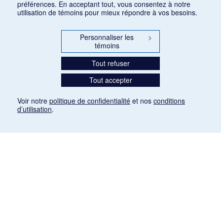
préférences. En acceptant tout, vous consentez à notre
utilisation de témoins pour mieux répondre à vos besoins.
Personnaliser les
>
témoins
Tout refuser
Tout accepter
Voir notre
politique de confidentialité
et nos
conditions
d’utilisation
.
Mention légale
Les articles de presse reproduits dans la banque de données sont libres de droits. Leur
diffusion dans la banque de données est non commerciale et respecte les critères
d'utilisation équitable aux fins de recherche ainsi qu'établie par la Loi sur le droit d'auteur
du Canada (L.R.C. (1985), ch. C-42:
http://laws-lois.justice.gc.ca/fra/lois/C-42/page-