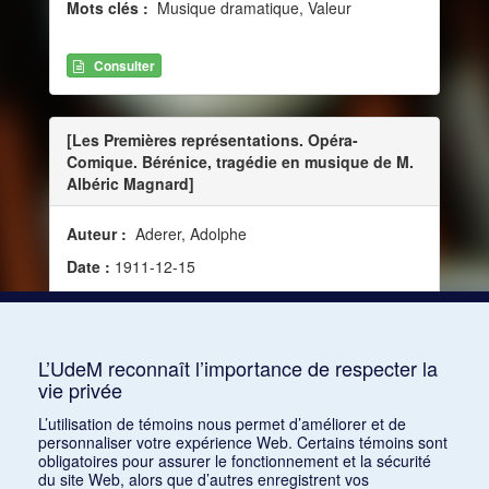
Mots clés :
Musique dramatique, Valeur
Consulter
[Les Premières représentations. Opéra-
Comique. Bérénice, tragédie en musique de M.
Albéric Magnard]
Auteur :
Aderer, Adolphe
Date :
1911-12-15
Source :
Le Petit Parisien, vol. 36, no 12830 (15
décembre 1911)
Mots clés :
Paris
L’UdeM reconnaît l’importance de respecter la
vie privée
Consulter
L’utilisation de témoins nous permet d’améliorer et de
personnaliser votre expérience Web. Certains témoins sont
obligatoires pour assurer le fonctionnement et la sécurité
du site Web, alors que d’autres enregistrent vos