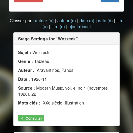
Classer par :
auteur (a)
|
auteur (d)
|
date (a)
|
date (d)
|
titre
(a)
|
titre (d)
|
ajout récent
Stage Settings for “Wozzeck”
Sujet :
Wozzeck
Genre :
Tableau
Auteur :
Aravantinos, Panos
Date :
1926-11
Source :
Modern Music, vol. 4, no 1 (novembre
1926), 22
Mots clés :
XXe siècle, Illustration
Consulter