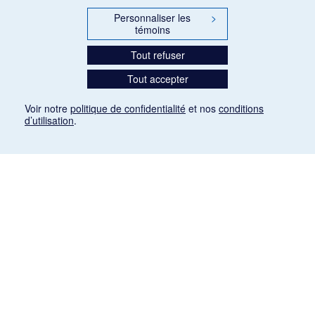
Personnaliser les
>
témoins
Tout refuser
Tout accepter
Voir notre
politique de confidentialité
et nos
conditions
d’utilisation
.
Mention légale
Les articles de presse reproduits dans la banque de données sont libres de droits. Leur
diffusion dans la banque de données est non commerciale et respecte les critères
d'utilisation équitable aux fins de recherche ainsi qu'établie par la Loi sur le droit d'auteur
du Canada (L.R.C. (1985), ch. C-42:
http://laws-lois.justice.gc.ca/fra/lois/C-42/page-
9.html#h-26
). Les PDF des articles des revues suivantes ont été téléchargés (sauf
quelques exceptions) de Gallica: Le Ménestrel, La Musique pendant la guerre, La Tribune
de Saint-Gervais, Le Mercure de France, La Revue politique et littéraire «Revue bleue».