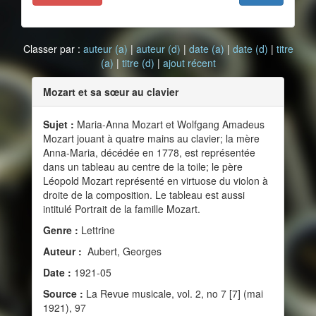
Classer par :
auteur (a)
|
auteur (d)
|
date (a)
|
date (d)
|
titre
(a)
|
titre (d)
|
ajout récent
Mozart et sa sœur au clavier
Sujet :
Maria-Anna Mozart et Wolfgang Amadeus
Mozart jouant à quatre mains au clavier; la mère
Anna-Maria, décédée en 1778, est représentée
dans un tableau au centre de la toile; le père
Léopold Mozart représenté en virtuose du violon à
droite de la composition. Le tableau est aussi
intitulé Portrait de la famille Mozart.
Genre :
Lettrine
Auteur :
Aubert, Georges
Date :
1921-05
Source :
La Revue musicale, vol. 2, no 7 [7] (mai
1921), 97