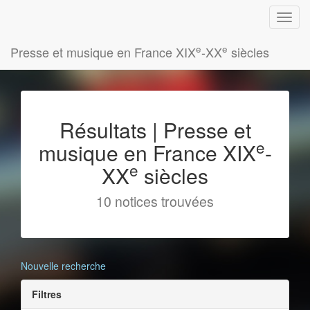
e
e
Presse et musique en France XIX
-XX
siècles
Résultats | Presse et
e
musique en France XIX
-
e
XX
siècles
10 notices trouvées
Nouvelle recherche
Filtres