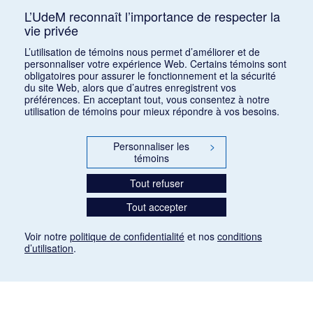
L’UdeM reconnaît l’importance de respecter la
vie privée
Classer par :
auteur (a)
|
auteur (d)
|
date (a)
|
date (d)
|
titre
L’utilisation de témoins nous permet d’améliorer et de
(a)
|
titre (d)
|
ajout récent
personnaliser votre expérience Web. Certains témoins sont
obligatoires pour assurer le fonctionnement et la sécurité
du site Web, alors que d’autres enregistrent vos
préférences. En acceptant tout, vous consentez à notre
utilisation de témoins pour mieux répondre à vos besoins.
Personnaliser les
>
témoins
Tout refuser
Tout accepter
Voir notre
politique de confidentialité
et nos
conditions
d’utilisation
.