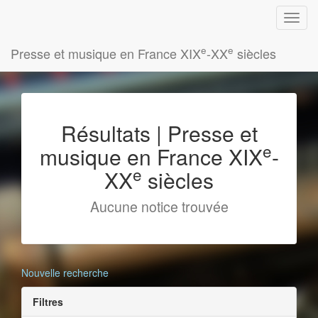
e
e
Presse et musique en France XIX
-XX
siècles
Résultats | Presse et
e
musique en France XIX
-
e
XX
siècles
Aucune notice trouvée
Nouvelle recherche
Filtres