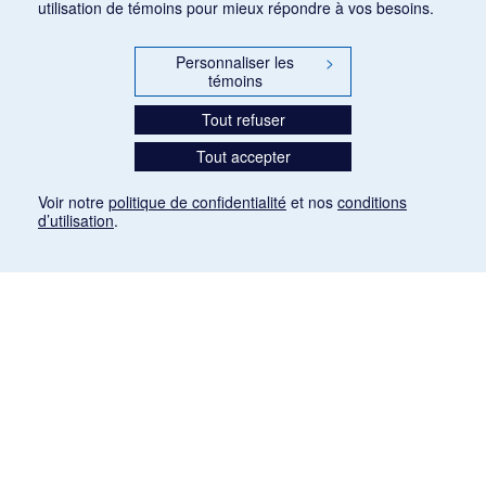
utilisation de témoins pour mieux répondre à vos besoins.
Personnaliser les
>
témoins
Tout refuser
Tout accepter
Voir notre
politique de confidentialité
et nos
conditions
d’utilisation
.
Mention légale
Les articles de presse reproduits dans la banque de données sont libres de droits. Leur
diffusion dans la banque de données est non commerciale et respecte les critères
d'utilisation équitable aux fins de recherche ainsi qu'établie par la Loi sur le droit d'auteur
du Canada (L.R.C. (1985), ch. C-42:
http://laws-lois.justice.gc.ca/fra/lois/C-42/page-
9.html#h-26
). Les PDF des articles des revues suivantes ont été téléchargés (sauf