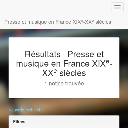
e
e
Presse et musique en France XIX
-XX
siècles
Résultats | Presse et
e
musique en France XIX
-
e
XX
siècles
1 notice trouvée
Nouvelle recherche
Filtres