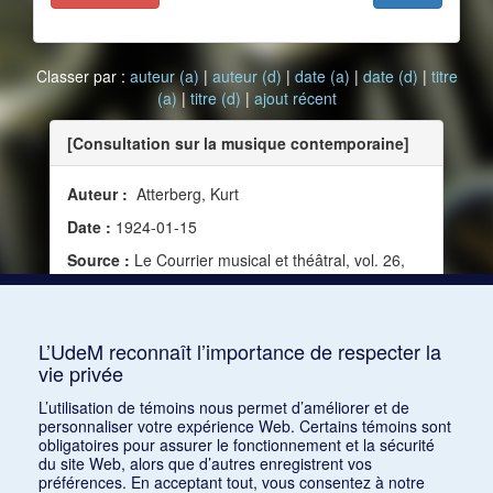
Classer par :
auteur (a)
|
auteur (d)
|
date (a)
|
date (d)
|
titre
(a)
|
titre (d)
|
ajout récent
[Consultation sur la musique contemporaine]
Auteur :
Atterberg, Kurt
Date :
1924-01-15
Source :
Le Courrier musical et théâtral, vol. 26,
no 1-2 (1er et 15 janvier 1924)
Mots clés :
Écriture, Évolution, Modernité,
Musique contemporaine
L’UdeM reconnaît l’importance de respecter la
vie privée
Consulter
L’utilisation de témoins nous permet d’améliorer et de
personnaliser votre expérience Web. Certains témoins sont
obligatoires pour assurer le fonctionnement et la sécurité
du site Web, alors que d’autres enregistrent vos
préférences. En acceptant tout, vous consentez à notre