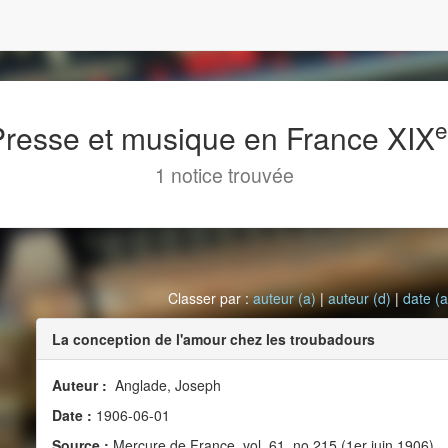
 Presse et musique en France XIX
1 notice trouvée
Classer par :
auteur (a)
|
auteur (d)
|
date (a
La conception de l'amour chez les troubadours
Auteur :
Anglade, Joseph
Date :
1906-06-01
Source :
Mercure de France, vol. 61, no 215 (1er juin 1906)