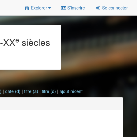
Explorer
S'inscrire
Se connecter
e
e
-XX
siècles
)
|
date (d)
|
titre (a)
|
titre (d)
|
ajout récent