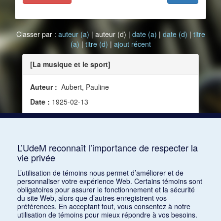
Classer par :
auteur (a)
| auteur (d) |
date (a)
|
date (d)
|
titre
(a)
|
titre (d)
|
ajout récent
[La musique et le sport]
Auteur :
Aubert, Pauline
Date :
1925-02-13
Source :
Le Guide du concert, vol. 11, no 18 (13
février 1925)
Mots clés :
Danse
L’UdeM reconnaît l’importance de respecter la
vie privée
Consulter
L’utilisation de témoins nous permet d’améliorer et de
personnaliser votre expérience Web. Certains témoins sont
obligatoires pour assurer le fonctionnement et la sécurité
du site Web, alors que d’autres enregistrent vos
préférences. En acceptant tout, vous consentez à notre
utilisation de témoins pour mieux répondre à vos besoins.