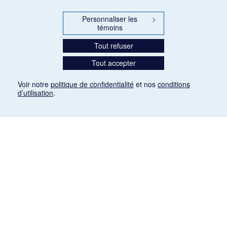
Personnaliser les
>
témoins
Tout refuser
Tout accepter
Voir notre
politique de confidentialité
et nos
conditions
d’utilisation
.
Mention légale
Les articles de presse reproduits dans la banque de données sont libres de droits. Leur
diffusion dans la banque de données est non commerciale et respecte les critères
d'utilisation équitable aux fins de recherche ainsi qu'établie par la Loi sur le droit d'auteur
du Canada (L.R.C. (1985), ch. C-42:
http://laws-lois.justice.gc.ca/fra/lois/C-42/page-
9.html#h-26
). Les PDF des articles des revues suivantes ont été téléchargés (sauf
quelques exceptions) de Gallica: Le Ménestrel, La Musique pendant la guerre, La Tribune
de Saint-Gervais, Le Mercure de France, La Revue politique et littéraire «Revue bleue».