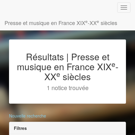
e
e
Presse et musique en France XIX
-XX
siècles
Résultats | Presse et
e
musique en France XIX
-
e
XX
siècles
1 notice trouvée
Nouvelle recherche
Filtres