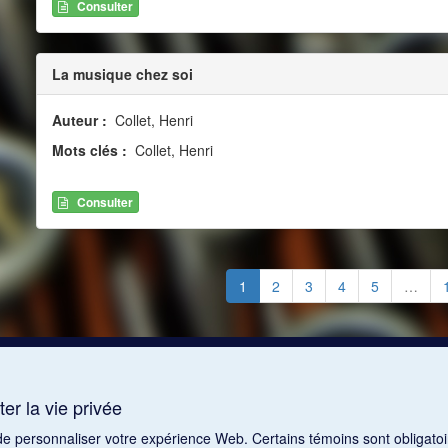
Consulter
La musique chez soi
Auteur :
Collet, Henri
Mots clés :
Collet, Henri
Consulter
1
2
3
4
5
…
er la vie privée
 de personnaliser votre expérience Web. Certains témoins sont obligatoi