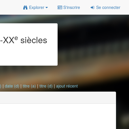
Explorer
S'inscrire
Se connecter
e
e
-XX
siècles
)
|
date (d)
|
titre (a)
|
titre (d)
|
ajout récent