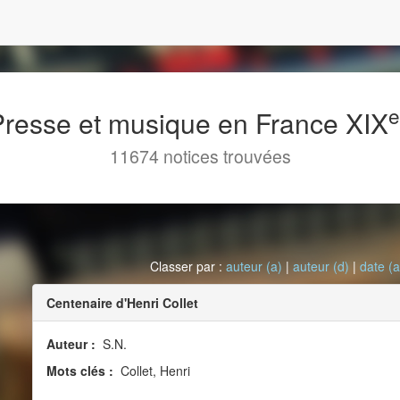
 Presse et musique en France XIX
11674 notices trouvées
Classer par :
auteur (a)
|
auteur (d)
|
date (a
Centenaire d'Henri Collet
Auteur :
S.N.
Mots clés :
Collet, Henri